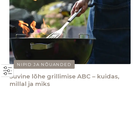
NIPID JA NÕUANDED
Suvine lõhe grillimise ABC – kuidas,
millal ja miks