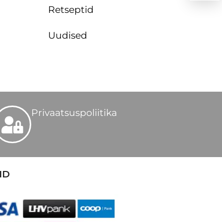
Retseptid
Uudised
Privaatsuspoliitika
ID