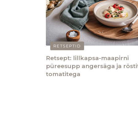
RETSEPTID
Retsept: lillkapsa-maapirni
püreesupp angersäga ja röst
tomatitega