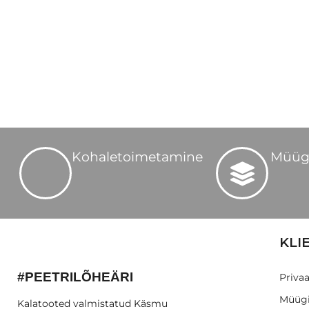
Kohaletoimetamine
Müüg
KLI
#PEETRILÕHEÄRI
Privaa
Müügi
Kalatooted valmistatud Käsmu