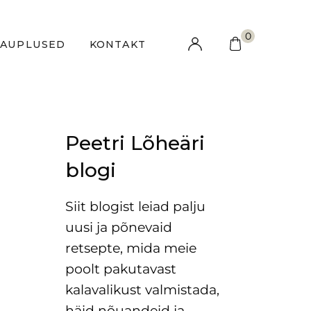
0
KAUPLUSED
KONTAKT
Peetri Lõheäri
blogi
Siit blogist leiad palju
uusi ja põnevaid
retsepte, mida meie
poolt pakutavast
kalavalikust valmistada,
häid nõuandeid ja