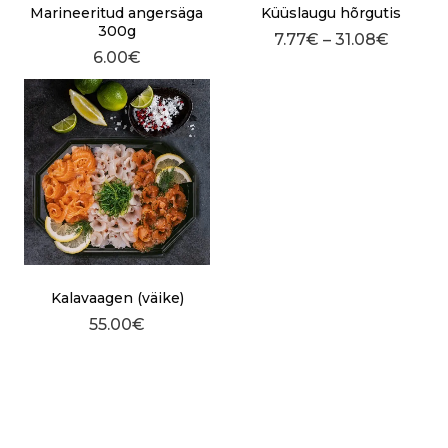
Marineeritud angersäga
Küüslaugu hõrgutis
300g
7.77
€
–
31.08
€
6.00
€
Kalavaagen (väike)
55.00
€