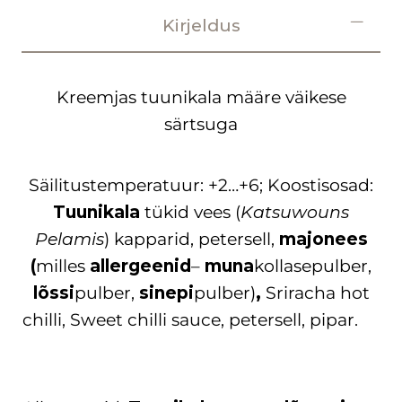
Kirjeldus
Kreemjas tuunikala määre väikese
särtsuga
Säilitustemperatuur: +2…+6; Koostisosad:
Tuunikala
tükid vees (
Katsuwouns
Pelamis
) kapparid, petersell,
majonees
(
milles
allergeenid
–
muna
kollasepulber,
lõssi
pulber,
sinepi
pulber)
,
Sriracha hot
chilli, Sweet chilli sauce,
petersell, pipar.