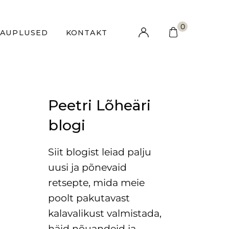
0
KAUPLUSED
KONTAKT
Peetri Lõheäri
blogi
Siit blogist leiad palju
uusi ja põnevaid
retsepte, mida meie
poolt pakutavast
kalavalikust valmistada,
häid nõuandeid ja