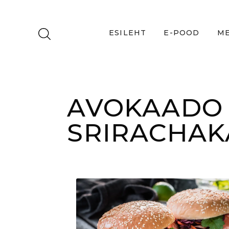
ESILEHT
E-POOD
ME
AVOKAADO 
SRIRACHA