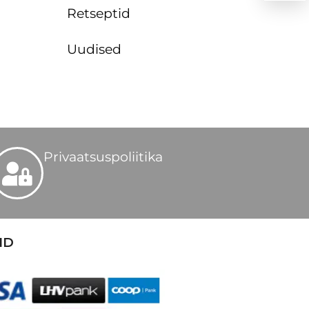
Retseptid
Uudised
Privaatsuspoliitika
ID