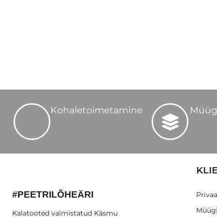
Kohaletoimetamine
Müüg
KLI
#PEETRILÕHEÄRI
Privaa
Müügi
Kalatooted valmistatud Käsmu