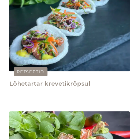
RETSEPTID
Lõhetartar krevetikrõpsul