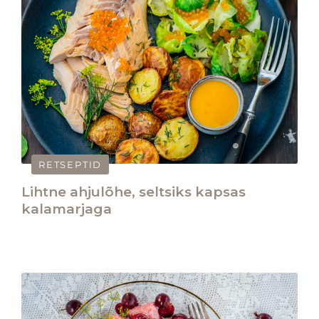
RETSEPTID
Lihtne ahjulõhe, seltsiks kapsas
kalamarjaga