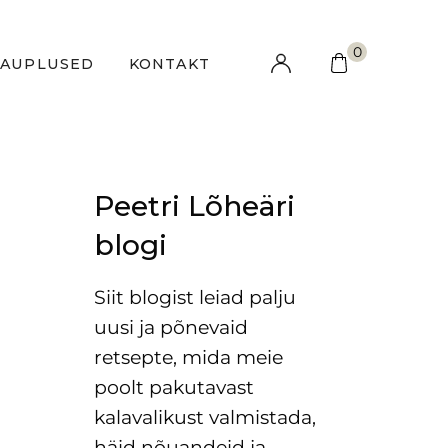
0
KAUPLUSED
KONTAKT
Peetri Lõheäri
blogi
Siit blogist leiad palju
uusi ja põnevaid
retsepte, mida meie
poolt pakutavast
kalavalikust valmistada,
häid nõuandeid ja