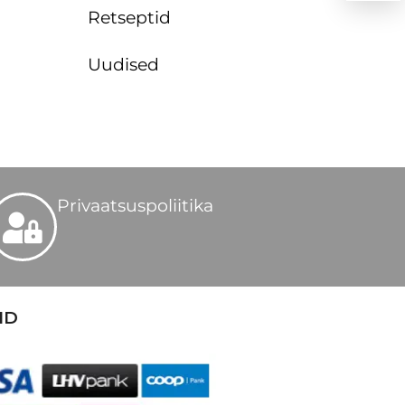
Retseptid
Uudised
Privaatsuspoliitika
ID