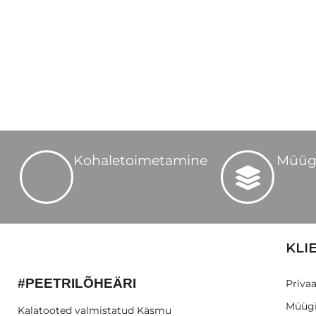
Kohaletoimetamine
Müüg
KLI
#PEETRILÕHEÄRI
Privaa
Müügi
Kalatooted valmistatud Käsmu