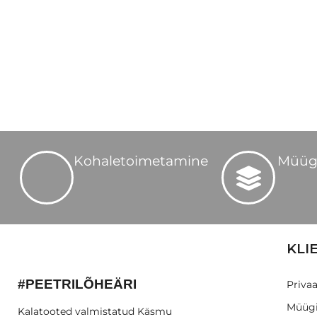
Kohaletoimetamine
Müüg
KLI
#PEETRILÕHEÄRI
Privaa
Müügi
Kalatooted valmistatud Käsmu