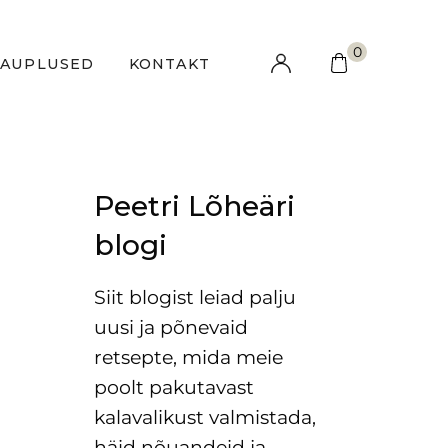
0
KAUPLUSED
KONTAKT
Peetri Lõheäri
blogi
Siit blogist leiad palju
uusi ja põnevaid
retsepte, mida meie
poolt pakutavast
kalavalikust valmistada,
häid nõuandeid ja