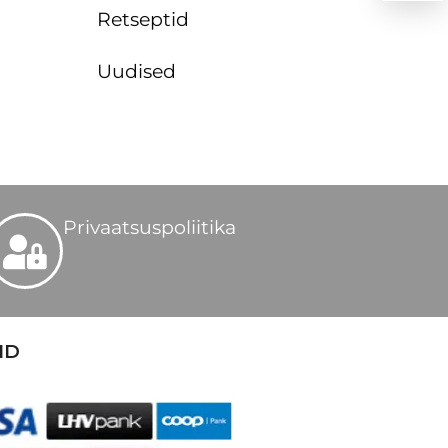
Retseptid
Uudised
Privaatsuspoliitika
ID