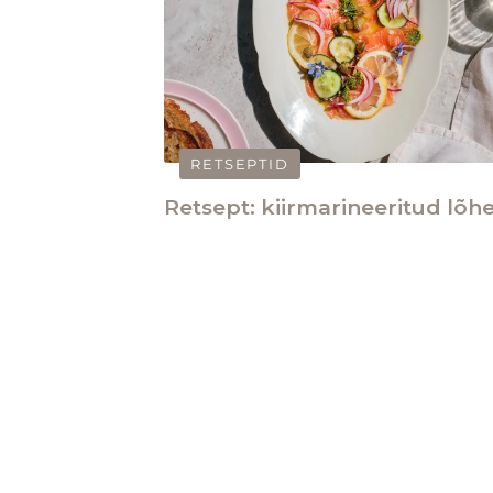
RETSEPTID
Retsept: kiirmarineeritud lõh