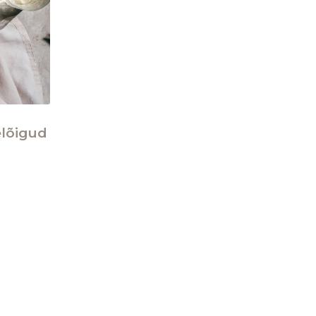
elõigud