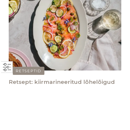
RETSEPTID
Retsept: kiirmarineeritud lõhelõigud