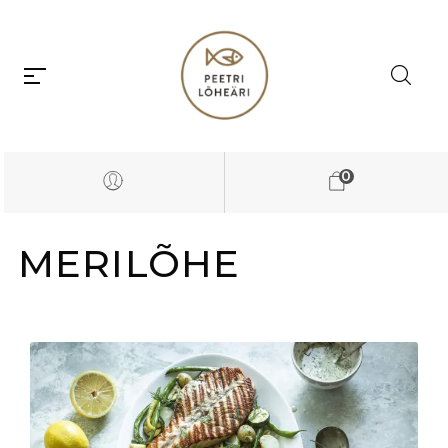
0
MERILÕHE