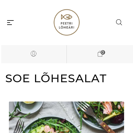
0
SOE LÕHESALAT