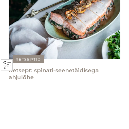
RETSEPTID
Retsept: spinati-seenetäidisega
ahjulõhe