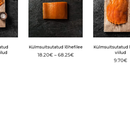
atud
Külmsuitsutatud lõhefilee
Külmsuitsutatud 
iilud
viilud
18.20
€
–
68.25
€
9.70
€