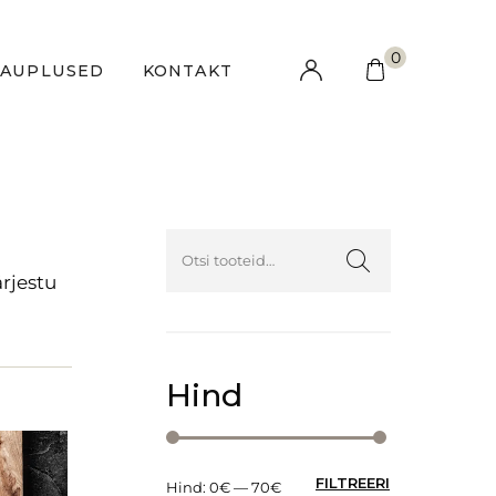
0
KAUPLUSED
KONTAKT
Hind
FILTREERI
Hind:
0€
—
70€