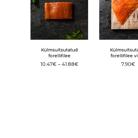
Külmsuitsutatud
Külmsuitsut
forellifilee
forellifilee v
10.47
€
–
41.88
€
7.90
€