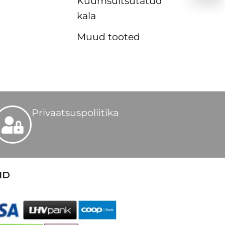
Kuumsuitsutatud
kala
Muud tooted
Privaatsuspoliitika
ID