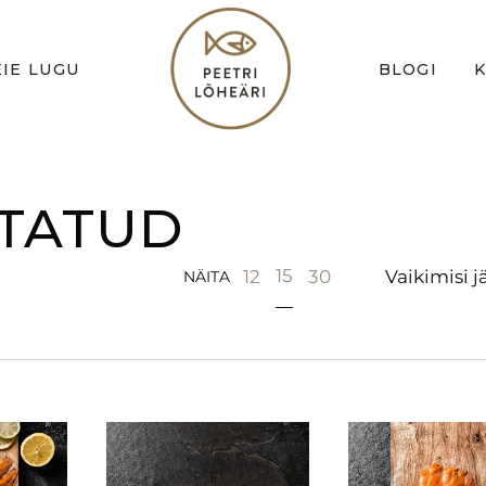
IE LUGU
BLOGI
TATUD
15
12
30
NÄITA