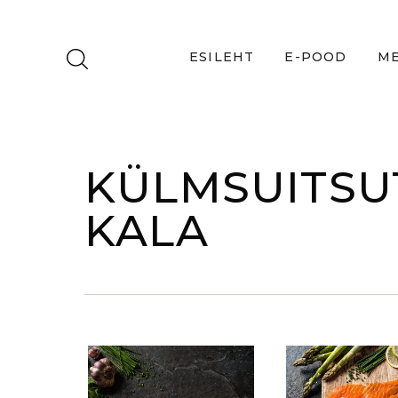
ESILEHT
E-POOD
ME
KÜLMSUITSU
KALA