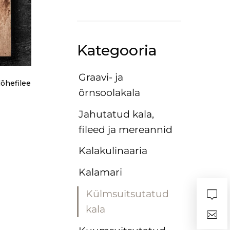
Kategooria
Graavi- ja
lõhefilee
õrnsoolakala
Jahutatud kala,
fileed ja mereannid
Kalakulinaaria
Kalamari
Külmsuitsutatud
kala