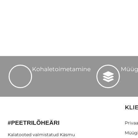
Kohaletoimetamine
Müüg
KLI
#PEETRILÕHEÄRI
Privaa
Müügi
Kalatooted valmistatud Käsmu