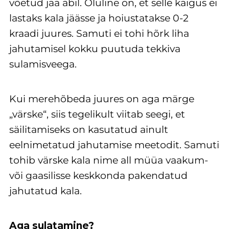
võetud jää abil. Oluline on, et selle käigus ei
lastaks kala jäässe ja hoiustatakse 0-2
kraadi juures. Samuti ei tohi hõrk liha
jahutamisel kokku puutuda tekkiva
sulamisveega.
Kui merehõbeda juures on aga märge
„värske“, siis tegelikult viitab seegi, et
säilitamiseks on kasutatud ainult
eelnimetatud jahutamise meetodit. Samuti
tohib värske kala nime all müüa vaakum-
või gaasilisse keskkonda pakendatud
jahutatud kala.
Aga sulatamine?