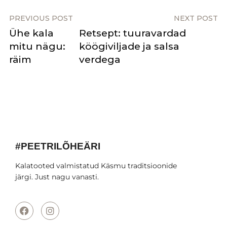
PREVIOUS POST
NEXT POST
Ühe kala
Retsept: tuuravardad
mitu nägu:
köögiviljade ja salsa
räim
verdega
#PEETRILÕHEÄRI
Kalatooted valmistatud Käsmu traditsioonide
järgi. Just nagu vanasti.