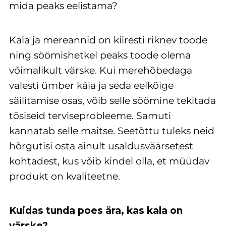
mida peaks eelistama?
Kala ja mereannid on kiiresti riknev toode
ning söömishetkel peaks toode olema
võimalikult värske. Kui merehõbedaga
valesti ümber käia ja seda eelkõige
säilitamise osas, võib selle söömine tekitada
tõsiseid terviseprobleeme. Samuti
kannatab selle maitse. Seetõttu tuleks neid
hõrgutisi osta ainult usaldusväärsetest
kohtadest, kus võib kindel olla, et müüdav
produkt on kvaliteetne.
Kuidas tunda poes ära, kas kala on
värske?