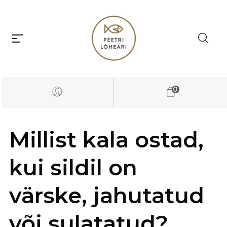
0
Millist kala ostad,
kui sildil on
värske, jahutatud
või sulatatud?