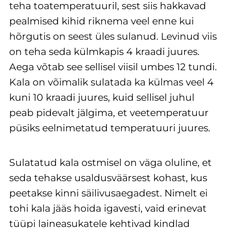
teha toatemperatuuril, sest siis hakkavad
pealmised kihid riknema veel enne kui
hõrgutis on seest üles sulanud. Levinud viis
on teha seda külmkapis 4 kraadi juures.
Aega võtab see sellisel viisil umbes 12 tundi.
Kala on võimalik sulatada ka külmas veel 4
kuni 10 kraadi juures, kuid sellisel juhul
peab pidevalt jälgima, et veetemperatuur
püsiks eelnimetatud temperatuuri juures.
Sulatatud kala ostmisel on väga oluline, et
seda tehakse usaldusväärsest kohast, kus
peetakse kinni säilivusaegadest. Nimelt ei
tohi kala jääs hoida igavesti, vaid erinevat
tüüpi laineasukatele kehtivad kindlad