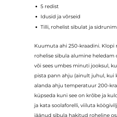
5 redist
Idusid ja võrseid
Tilli, rohelist sibulat ja sidruni
Kuumuta ahi 250-kraadini. Klopi mu
rohelise sibula alumine heledam 
või sees umbes minuti jooksul, 
pista pann ahju (ainult juhul, k
alanda ahju temperatuur 200-kraa
küpseda kuni see on krõbe ja kul
ja kata soolaforelli, viiluta köögivil
jäänud sibula hakitud roheline o