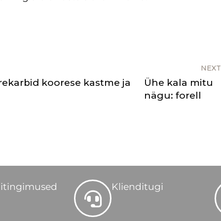
NEXT
rekarbid koorese kastme ja
Ühe kala mitu
nägu: forell
itingimused
Klienditugi