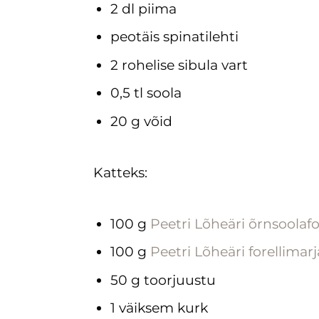
2 dl piima
peotäis spinatilehti
2 rohelise sibula vart
0,5 tl soola
20 g võid
Katteks:
100 g
Peetri Lõheäri õrnsoolafor
100 g
Peetri Lõheäri forellimarj
50 g toorjuustu
1 väiksem kurk