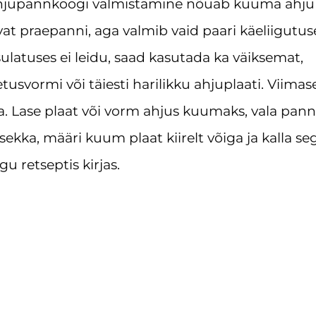
Ahjupannkoogi valmistamine nõuab kuuma ahju 
at praepanni, aga valmib vaid paari käeliigutus
atuses ei leidu, saad kasutada ka väiksemat,
svormi või täiesti harilikku ahjuplaati. Viimas
. Lase plaat või vorm ahjus kuumaks, vala pann
ekka, määri kuum plaat kiirelt võiga ja kalla se
gu retseptis kirjas.