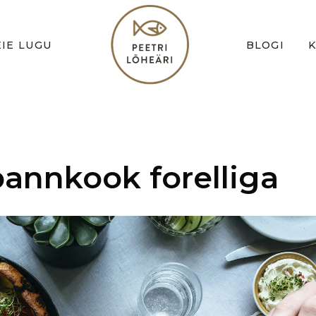
IE LUGU
BLOGI
pannkook forelliga