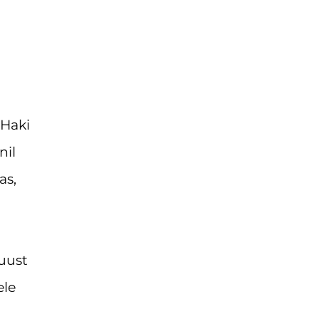
 Haki
nil
as,
juust
ele