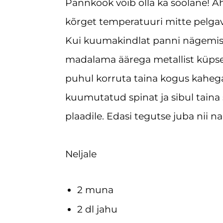
Pannkook võib olla ka soolane! 
kõrget temperatuuri mitte pelgav
Kui kuumakindlat panni nägemisul
madalama äärega metallist küpsetu
puhul korruta taina kogus kahega
kuumutatud spinat ja sibul taina s
plaadile. Edasi tegutse juba nii na
Neljale
2 muna
2 dl jahu