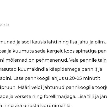
mahla
nad ja sool kausis lahti ning lisa jahu ja piim.
osa ja kuumuta seda kergelt koos spinatiga pan
kuni mõlemad on pehmenenud. Vala pannile tain
ui kasutad kuumakindla käepidemega panni!) ja
dini. Lase pannkoogil ahjus u 20-25 minutit
dpruun. Määri veidi jahtunud pannkoogile toor
jade ja võrsete ning forellimarjaga. Lisa tilli ja jär
sa ning ära unusta sidrunimahla.