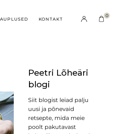
0
KAUPLUSED
KONTAKT
Peetri Lõheäri
blogi
Siit blogist leiad palju
uusi ja põnevaid
retsepte, mida meie
poolt pakutavast