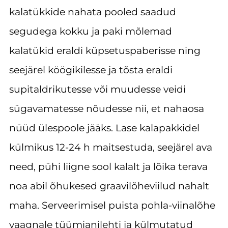
kalatükkide nahata pooled saadud
segudega kokku ja paki mõlemad
kalatükid eraldi küpsetuspaberisse ning
seejärel köögikilesse ja tõsta eraldi
supitaldrikutesse või muudesse veidi
sügavamatesse nõudesse nii, et nahaosa
nüüd ülespoole jääks. Lase kalapakkidel
külmikus 12-24 h maitsestuda, seejärel ava
need, pühi liigne sool kalalt ja lõika terava
noa abil õhukesed graavilõheviilud nahalt
maha. Serveerimisel puista pohla-viinalõhe
vaagnale tüümianilehti ja külmutatud