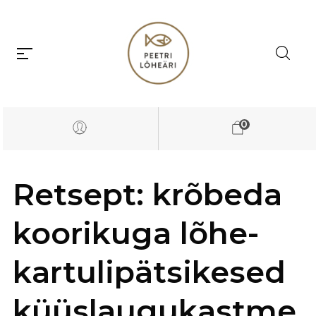
0
Retsept: krõbeda
koorikuga lõhe-
kartulipätsikesed
küüslaugukastme