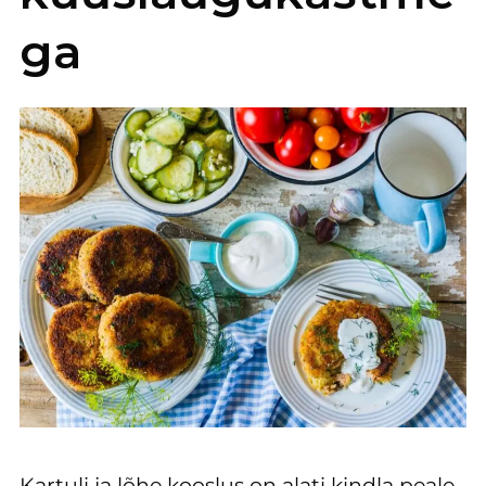
ga
Kartuli ja lõhe kooslus on alati kindla peale