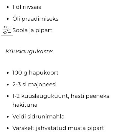
1 dl riivsaia
Õli praadimiseks
Soola ja pipart
Küüslaugukaste:
100 g hapukoort
2-3 sl majoneesi
1-2 küüslauguküünt, hästi peeneks
hakituna
Veidi sidrunimahla
Värskelt jahvatatud musta pipart