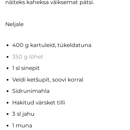
näiteks kaheksa väiksemat pätsi.
Neljale
400 g kartuleid, tükeldatuna
350 g lõhet
1 sl sinepit
Veidi ketšupit, soovi korral
Sidrunimahla
Hakitud värsket tilli
3 sl jahu
1 muna