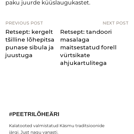
paku juurde küüslaugukastet.
PREVIOUS POST
NEXT POST
Retsept: kergelt
Retsept: tandoori
tšilline lõhepitsa
masalaga
punase sibula ja
maitsestatud forell
juustuga
vürtsikate
ahjukartulitega
#PEETRILÕHEÄRI
Kalatooted valmistatud Käsmu traditsioonide
järgi. Just nagu vanasti.