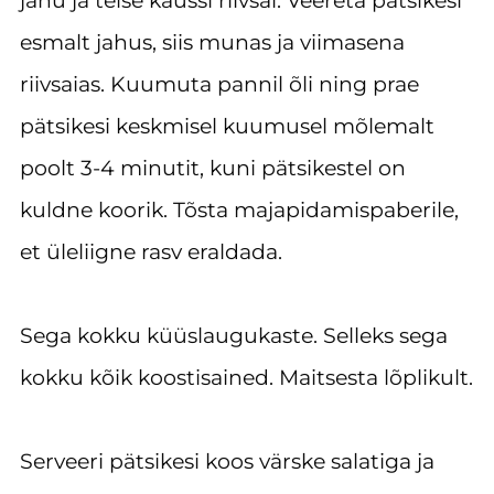
jahu ja teise kaussi riivsai. Veereta pätsikesi
esmalt jahus, siis munas ja viimasena
riivsaias. Kuumuta pannil õli ning prae
pätsikesi keskmisel kuumusel mõlemalt
poolt 3-4 minutit, kuni pätsikestel on
kuldne koorik. Tõsta majapidamispaberile,
et üleliigne rasv eraldada.
Sega kokku küüslaugukaste. Selleks sega
kokku kõik koostisained. Maitsesta lõplikult.
Serveeri pätsikesi koos värske salatiga ja