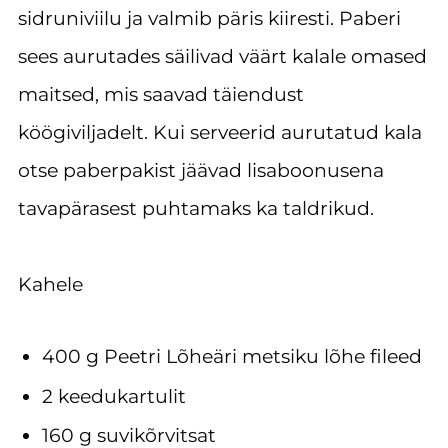
sidruniviilu ja valmib päris kiiresti. Paberi
sees aurutades säilivad väärt kalale omased
maitsed, mis saavad täiendust
köögiviljadelt. Kui serveerid aurutatud kala
otse paberpakist jäävad lisaboonusena
tavapärasest puhtamaks ka taldrikud.
Kahele
400 g Peetri Lõheäri metsiku lõhe fileed
2 keedukartulit
160 g suvikõrvitsat