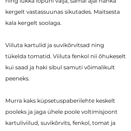
ning lükka lõpuni välja, samal ajal nahka
kergelt vastassuunas sikutades. Maitsesta
kala kergelt soolaga.
Viiluta kartulid ja suvikõrvitsad ning
tükelda tomatid. Viiluta fenkol nii õhukeselt
kui saad ja haki sibul samuti võimalikult
peeneks.
Murra kaks küpsetuspaberilehte keskelt
pooleks ja jaga ühele poole voltimisjoont
kartuliviilud, suvikõrvits, fenkol, tomat ja