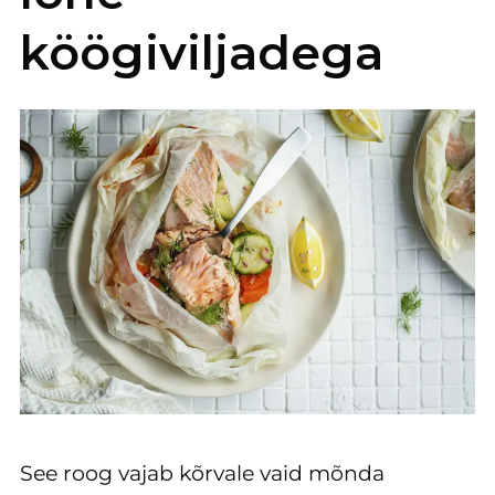
köögiviljadega
See roog vajab kõrvale vaid mõnda