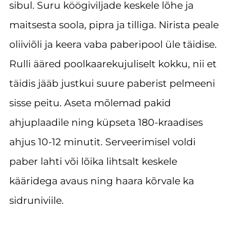
sibul. Suru köögiviljade keskele lõhe ja
maitsesta soola, pipra ja tilliga. Nirista peale
oliiviõli ja keera vaba paberipool üle täidise.
Rulli ääred poolkaarekujuliselt kokku, nii et
täidis jääb justkui suure paberist pelmeeni
sisse peitu. Aseta mõlemad pakid
ahjuplaadile ning küpseta 180-kraadises
ahjus 10-12 minutit. Serveerimisel voldi
paber lahti või lõika lihtsalt keskele
kääridega avaus ning haara kõrvale ka
sidruniviile.