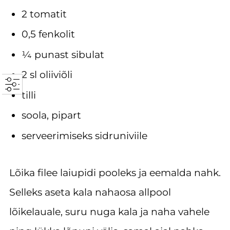
2 tomatit
0,5 fenkolit
¼ punast sibulat
2 sl oliiviõli
tilli
soola, pipart
serveerimiseks sidruniviile
Lõika filee laiupidi pooleks ja eemalda nahk.
Selleks aseta kala nahaosa allpool
lõikelauale, suru nuga kala ja naha vahele