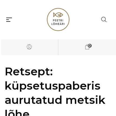
0
Retsept:
küpsetuspaberis
aurutatud metsik
lõhe