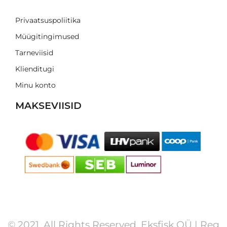
Privaatsuspoliitika
Müügitingimused
Tarneviisid
Klienditugi
Minu konto
MAKSEVIISID
© 2021. All Rights Reserved. Eksfisk OÜ | Reg