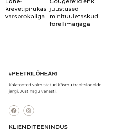
Lõhe-
Gougere’id ehk
krevetipirukas
juustused
varsbrokoliga
minituuletaskud
forellimarjaga
#PEETRILÕHEÄRI
Kalatooted valmistatud Käsmu traditsioonide
järgi. Just nagu vanasti.
KLIENDITEENINDUS