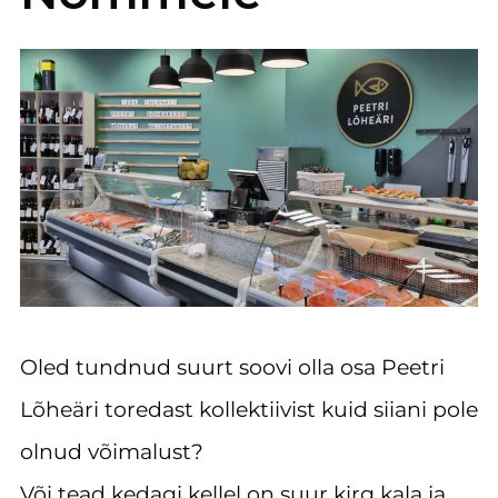
Oled tundnud suurt soovi olla osa Peetri
Lõheäri toredast kollektiivist kuid siiani pole
olnud võimalust?
Või tead kedagi kellel on suur kirg kala ja