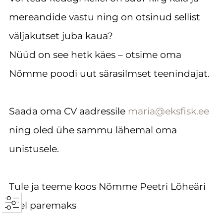
mereandide vastu ning on otsinud sellist
väljakutset juba kaua?
Nüüd on see hetk käes – otsime oma
Nõmme poodi uut särasilmset teenindajat.
Saada oma CV aadressile
maria@eksfisk.ee
ning oled ühe sammu lähemal oma
unistusele.
Tule ja teeme koos Nõmme Peetri Lõheäri
veel paremaks