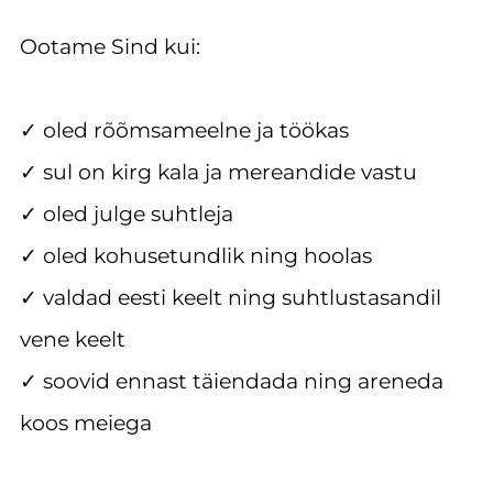
Ootame Sind kui:
✓ oled rõõmsameelne ja töökas
✓ sul on kirg kala ja mereandide vastu
✓ oled julge suhtleja
✓ oled kohusetundlik ning hoolas
✓ valdad eesti keelt ning suhtlustasandil
vene keelt
✓ soovid ennast täiendada ning areneda
koos meiega