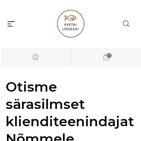
0
Otisme
särasilmset
klienditeenindajat
Nõmmele