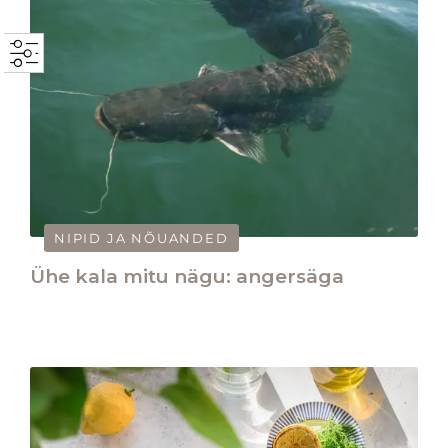
NIPID JA NÕUANDED
Ühe kala mitu nägu: angersäga