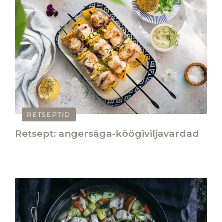
RETSEPTID
Retsept: angersäga-köögiviljavardad