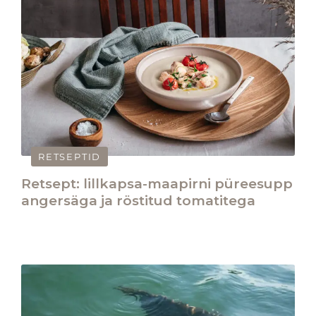
RETSEPTID
Retsept: lillkapsa-maapirni püreesupp
angersäga ja röstitud tomatitega