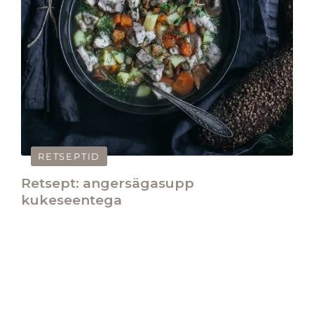
RETSEPTID
Retsept: angersägasupp
kukeseentega