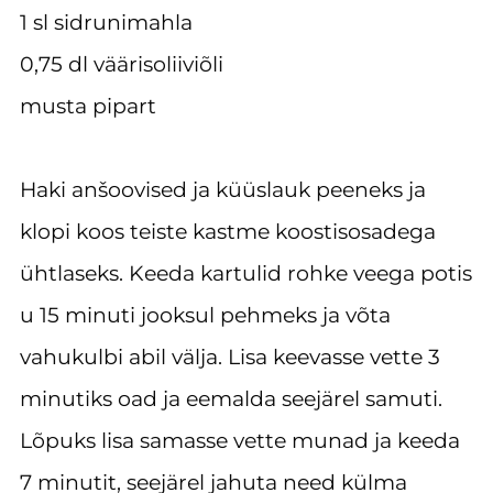
1 sl sidrunimahla
0,75 dl väärisoliiviõli
musta pipart
Haki anšoovised ja küüslauk peeneks ja
klopi koos teiste kastme koostisosadega
ühtlaseks. Keeda kartulid rohke veega potis
u 15 minuti jooksul pehmeks ja võta
vahukulbi abil välja. Lisa keevasse vette 3
minutiks oad ja eemalda seejärel samuti.
Lõpuks lisa samasse vette munad ja keeda
7 minutit, seejärel jahuta need külma