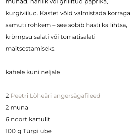
munad, harilik või grillitud paprika,
kurgiviilud. Kastet võid valmistada korraga
samuti rohkem – see sobib hästi ka lihtsa,
krõmpsu salati või tomatisalati
maitsestamiseks.
kahele kuni neljale
2
Peetri Lõheäri angersägafileed
2 muna
6 noort kartulit
100 g Türgi ube