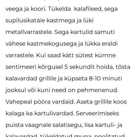
veega ja koori. Tükelda kalafileed, sega
supilusikatäie kastmega ja lüki
metallvarrastele. Sega kartulid samuti
vähese kastmekogusega ja lükka eraldi
varrastele. Kui saad kätt sütest kümne
sentimeeri kõrgusel 5 sekundit hoida, tõsta
kalavardad grillile ja küpseta 8-10 minuti
jooksul või kuni need on pehmenenud.
Vahepeal pööra vardaid. Aseta grillile koos
kalaga ka kartulivardad. Serveerimiseks
puista vaagnale salatisegu, lisa kartuli- ja
kalavardad, tükeldatud muna, poolitatud