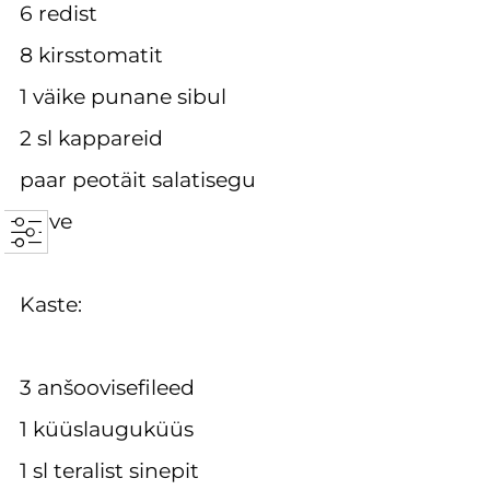
6 redist
8 kirsstomatit
1 väike punane sibul
2 sl kappareid
paar peotäit salatisegu
oliive
Kaste:
3 anšoovisefileed
1 küüslauguküüs
1 sl teralist sinepit