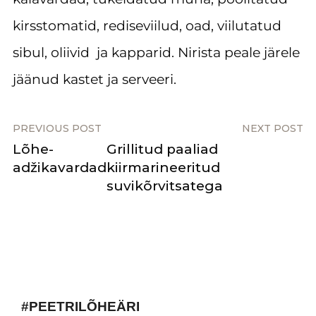
kirsstomatid, rediseviilud, oad, viilutatud
sibul, oliivid ja kapparid. Nirista peale järele
jäänud kastet ja serveeri.
PREVIOUS POST
NEXT POST
Lõhe-
Grillitud paaliad
adžikavardad
kiirmarineeritud
suvikõrvitsatega
#PEETRILÕHEÄRI