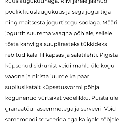
küüslauguküünega. Riivi järele jäänud
poolik küüslauguküüs ja sega jogurtiga
ning maitsesta jogurtisegu soolaga. Määri
jogurtit suurema vaagna põhjale, sellele
tõsta kahvliga suupärasteks tükkideks
rebitud kala, lillkapsas ja salatilehti. Pigista
küpsenud sidrunist veidi mahla üle kogu
vaagna ja nirista juurde ka paar
supilusikatäit küpsetusvormi põhja
kogunenud vürtsikat vedelikku. Puista üle
granaatõunaseemnetega ja serveeri. Võid
samamoodi serveerida aga ka igale sööjale