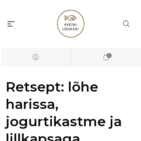
0
Retsept: lõhe
harissa,
jogurtikastme ja
lillkapsaga