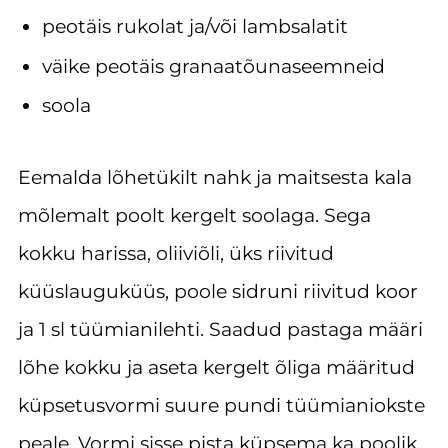
peotäis rukolat ja/või lambsalatit
väike peotäis granaatõunaseemneid
soola
Eemalda lõhetükilt nahk ja maitsesta kala
mõlemalt poolt kergelt soolaga. Sega
kokku harissa, oliiviõli, üks riivitud
küüslauguküüs, poole sidruni riivitud koor
ja 1 sl tüümianilehti. Saadud pastaga määri
lõhe kokku ja aseta kergelt õliga määritud
küpsetusvormi suure pundi tüümianiokste
peale. Vormi sisse pista küpsema ka poolik