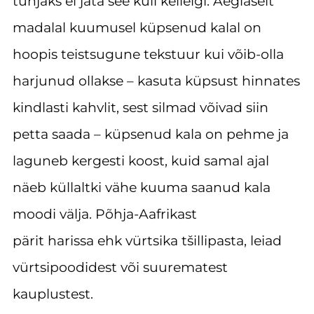
tühjaks ei jäta see küll kellelgi. Aeglaselt
madalal kuumusel küpsenud kalal on
hoopis teistsugune tekstuur kui võib-olla
harjunud ollakse – kasuta küpsust hinnates
kindlasti kahvlit, sest silmad võivad siin
petta saada – küpsenud kala on pehme ja
laguneb kergesti koost, kuid samal ajal
näeb küllaltki vähe kuuma saanud kala
moodi välja. Põhja-Aafrikast
pärit harissa ehk vürtsika tšillipasta, leiad
vürtsipoodidest või suurematest
kauplustest.