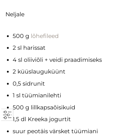
Neljale
500 g
lõhefileed
2 sl harissat
4 sl oliiviõli + veidi praadimiseks
2 küüslauguküünt
0,5 sidrunit
1 sl tüümianilehti
500 g lillkapsaõisikuid
1,5 dl Kreeka jogurtit
suur peotäis värsket tüümiani