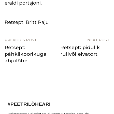
eraldi portsjoni.
Retsept: Britt Paju
PREVIOUS POST
NEXT POST
Retsept:
Retsept: pidulik
pähklikoorikuga
rullvõileivatort
ahjulõhe
#PEETRILÕHEÄRI
Kalatooted valmistatud Käsmu traditsioonide