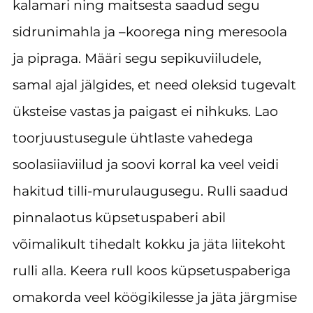
kalamari ning maitsesta saadud segu
sidrunimahla ja –koorega ning meresoola
ja pipraga. Määri segu sepikuviiludele,
samal ajal jälgides, et need oleksid tugevalt
üksteise vastas ja paigast ei nihkuks. Lao
toorjuustusegule ühtlaste vahedega
soolasiiaviilud ja soovi korral ka veel veidi
hakitud tilli-murulaugusegu. Rulli saadud
pinnalaotus küpsetuspaberi abil
võimalikult tihedalt kokku ja jäta liitekoht
rulli alla. Keera rull koos küpsetuspaberiga
omakorda veel köögikilesse ja jäta järgmise