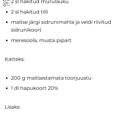
2 sl hakitud murulauku
2 sl hakitud tilli
maitse järgi sidrunimahla ja veidi riivitud
sidrunikoort
meresoola, musta pipart
Katteks:
200 g maitsestamata toorjuustu
1 dl hapukoort 20%
Lisaks: