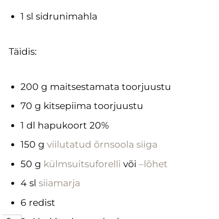
1 sl sidrunimahla
Täidis:
200 g maitsestamata toorjuustu
70 g kitsepiima toorjuustu
1 dl hapukoort 20%
150 g
viilutatud õrnsoola siiga
50 g
külmsuitsuforelli
või
–lõhet
4 sl
siiamarja
6 redist