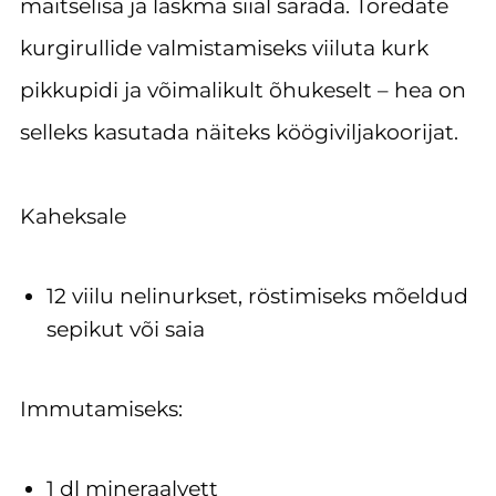
maitselisa ja laskma siial särada. Toredate
kurgirullide valmistamiseks viiluta kurk
pikkupidi ja võimalikult õhukeselt – hea on
selleks kasutada näiteks köögiviljakoorijat.
Kaheksale
12 viilu nelinurkset, röstimiseks mõeldud
sepikut või saia
Immutamiseks:
1 dl mineraalvett