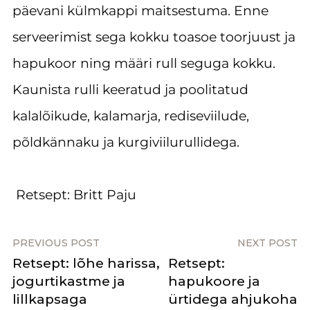
päevani külmkappi maitsestuma. Enne
serveerimist sega kokku toasoe toorjuust ja
hapukoor ning määri rull seguga kokku.
Kaunista rulli keeratud ja poolitatud
kalalõikude, kalamarja, rediseviilude,
põldkännaku ja kurgiviilurullidega.
Retsept: Britt Paju
PREVIOUS POST
NEXT POST
Retsept: lõhe harissa,
Retsept:
jogurtikastme ja
hapukoore ja
lillkapsaga
ürtidega ahjukoha