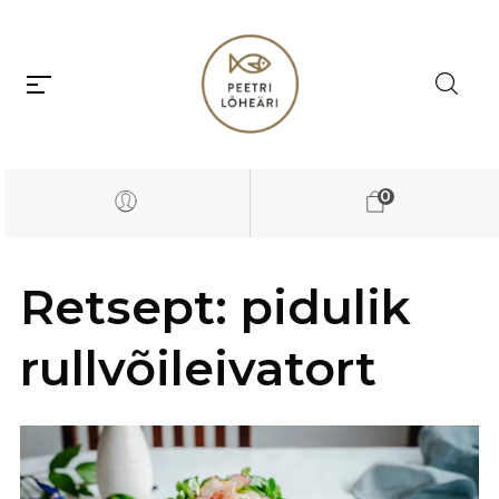
0
Retsept: pidulik
rullvõileivatort