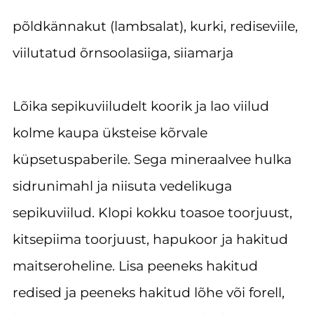
põldkännakut (lambsalat), kurki, rediseviile,
viilutatud õrnsoolasiiga, siiamarja
Lõika sepikuviiludelt koorik ja lao viilud
kolme kaupa üksteise kõrvale
küpsetuspaberile. Sega mineraalvee hulka
sidrunimahl ja niisuta vedelikuga
sepikuviilud. Klopi kokku toasoe toorjuust,
kitsepiima toorjuust, hapukoor ja hakitud
maitseroheline. Lisa peeneks hakitud
redised ja peeneks hakitud lõhe või forell,